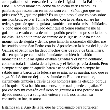
acompañado, esta certeza de la vida de la Iglesia, de la Palabra de
Dios. En aquel momento, como ya he dicho varias veces, las
palabras que resonaban en mi corazón eran: Señor, ¿por qué me
pides esto? Y, ¿qué me pides? Es un gran peso el que colocas sobre
mis hombros, pero si Tú me lo pides, con tu palabra, echaré las
redes, seguro de que me guiarás, también con todas mis debilidades.
Y ocho años después puedo decir que el Señor realmente me ha
guiado, ha estado cerca de mí, he podido percibir su presencia todos
los días. Ha sido un trozo de camino de la Iglesia, que ha tenido
momentos de alegría y de luz, pero también momentos difíciles; me
he sentido como San Pedro con los Apóstoles en la barca del lago de
Galilea: el Señor nos ha dado muchos días de sol y de brisa ligera,
días en que la pesca ha sido abundante; también ha habido
momentos en que las aguas estaban agitadas y el viento contrario,
como en toda la historia de la Iglesia, y el Señor parecía dormir. Pero
siempre supe que en aquella barca estaba el Señor y siempre he
sabido que la barca de la Iglesia no es mía, no es nuestra, sino que es
suya. Y el Señor no deja que se hunda: es El quien conduce,
ciertamente también a través de los hombres que ha elegido, porque
así lo quiso. Esta ha sido una certeza que nada puede empañar. Y
por eso hoy mi corazón está lleno de gratitud a Dios porque no ha
dejado nunca que a su Iglesia entera y a mí, nos faltasen su
consuelo, su luz, su amor.
Estamos en el Año de la fe, que he proclamado para fortalecer