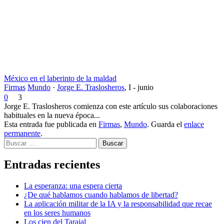
México en el laberinto de la maldad
Firmas
Mundo
·
Jorge E. Traslosheros
,
I - junio
0
3
Jorge E. Traslosheros comienza con este artículo sus colaboraciones
habituales en la nueva época...
Esta entrada fue publicada en
Firmas
,
Mundo
. Guarda el
enlace
permanente
.
Buscar
Entradas recientes
La esperanza: una espera cierta
¿De qué hablamos cuando hablamos de libertad?
La aplicación militar de la IA y la responsabilidad que recae
en los seres humanos
Los cien del Tarajal