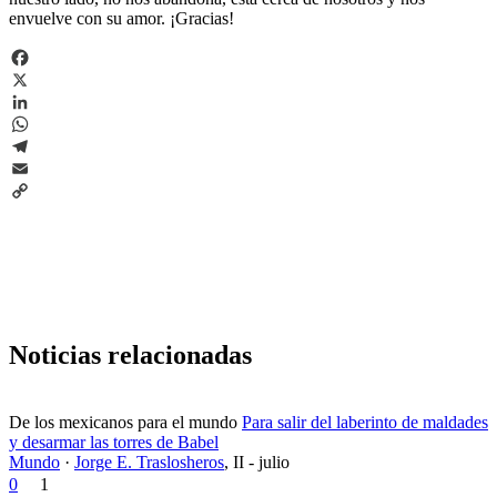
envuelve con su amor. ¡Gracias!
Facebook
X
LinkedIn
WhatsApp
Telegram
Email
Copy
Link
Noticias relacionadas
De los mexicanos para el mundo
Para salir del laberinto de maldades
y desarmar las torres de Babel
Mundo
·
Jorge E. Traslosheros
,
II - julio
0
1