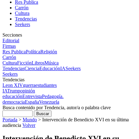
Res Publica
Carrón
Cultura
Tendencias
Seekers
Secciones
Editorial
Firmas
Res Publica
Política
Religión
Carrón
Cultura
Ficción
Libros
Música
Tendencias
Ciencia
Educación
IA
Seekers
Seekers
Tendencias
Leon XIV
guerra
estudiantes
IA
Trump
opinión
educación
Entrevista
Pedagogía.
democracia
España
Venezuela
Busca contenido por Tendencia, autor/a o palabra clave
Portada
>
Mundo
>
Intervención de Benedicto XVI en su última
audiencia
Volver
Intervención de Benedicto XVI en su