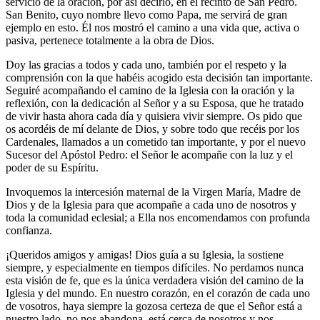
servicio de la oración, por así decirlo, en el recinto de San Pedro.
San Benito, cuyo nombre llevo como Papa, me servirá de gran
ejemplo en esto. Él nos mostró el camino a una vida que, activa o
pasiva, pertenece totalmente a la obra de Dios.
Doy las gracias a todos y cada uno, también por el respeto y la
comprensión con la que habéis acogido esta decisión tan importante.
Seguiré acompañando el camino de la Iglesia con la oración y la
reflexión, con la dedicación al Señor y a su Esposa, que he tratado
de vivir hasta ahora cada día y quisiera vivir siempre. Os pido que
os acordéis de mí delante de Dios, y sobre todo que recéis por los
Cardenales, llamados a un cometido tan importante, y por el nuevo
Sucesor del Apóstol Pedro: el Señor le acompañe con la luz y el
poder de su Espíritu.
Invoquemos la intercesión maternal de la Virgen María, Madre de
Dios y de la Iglesia para que acompañe a cada uno de nosotros y
toda la comunidad eclesial; a Ella nos encomendamos con profunda
confianza.
¡Queridos amigos y amigas! Dios guía a su Iglesia, la sostiene
siempre, y especialmente en tiempos difíciles. No perdamos nunca
esta visión de fe, que es la única verdadera visión del camino de la
Iglesia y del mundo. En nuestro corazón, en el corazón de cada uno
de vosotros, haya siempre la gozosa certeza de que el Señor está a
nuestro lado, no nos abandona, está cerca de nosotros y nos