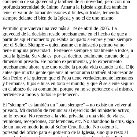
conciencia de su gravedad y también de su novedad, pero con una
profunda serenidad de ánimo. Amar a la Iglesia significa también
tener el valor de tomar decisiones difíciles, sufridas, teniendo
siempre delante el bien de la Iglesia y no el de uno mismo.
Permitid que vuelva una vez más al 19 de abril de 2005. La
gravedad de la decisión reside precisamente en el hecho de que a
partir de aquel momento yo estaba ocupado siempre y para siempre
por el Señor. Siempre – quien asume el ministerio petrino ya no
tiene ninguna privacidad-. Pertenece siempre y totalmente a todos, a
toda la Iglesia. Su vida es, por así decirlo, totalmente carente de la
dimensión privada. He podido experimentar, y lo experimento
precisamente ahora, que uno recibe la propia vida cuando la da. Dije
antes que mucha gente que ama al Señor ama también al Sucesor de
San Pedro y le quieren; que el Papa tiene verdaderamente hermanos
y hermanas, hijos e hijas en todo el mundo, y que él se siente seguro
en el abrazo de su comunión, porque ya no se pertenece a sí mismo,
pertenece a todos y todos le pertenecen.
El "siempre" es también un "para siempre" – no existe un volver al
privado. Mi decisión de renunciar al ejercicio del ministerio activo,
no lo revoca. No regreso a la vida privada, a una vida de viajes,
reuniones, recepciones, conferencias, etc. No abandono la cruz, sigo
de un nuevo modo junto al Señor Crucificado. No ostento la
potestad del oficio para el gobierno de la Iglesia, sino que resto al