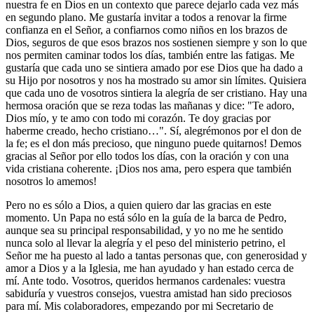
nuestra fe en Dios en un contexto que parece dejarlo cada vez más
en segundo plano. Me gustaría invitar a todos a renovar la firme
confianza en el Señor, a confiarnos como niños en los brazos de
Dios, seguros de que esos brazos nos sostienen siempre y son lo que
nos permiten caminar todos los días, también entre las fatigas. Me
gustaría que cada uno se sintiera amado por ese Dios que ha dado a
su Hijo por nosotros y nos ha mostrado su amor sin límites. Quisiera
que cada uno de vosotros sintiera la alegría de ser cristiano. Hay una
hermosa oración que se reza todas las mañanas y dice: "Te adoro,
Dios mío, y te amo con todo mi corazón. Te doy gracias por
haberme creado, hecho cristiano…". Sí, alegrémonos por el don de
la fe; es el don más precioso, que ninguno puede quitarnos! Demos
gracias al Señor por ello todos los días, con la oración y con una
vida cristiana coherente. ¡Dios nos ama, pero espera que también
nosotros lo amemos!
Pero no es sólo a Dios, a quien quiero dar las gracias en este
momento. Un Papa no está sólo en la guía de la barca de Pedro,
aunque sea su principal responsabilidad, y yo no me he sentido
nunca solo al llevar la alegría y el peso del ministerio petrino, el
Señor me ha puesto al lado a tantas personas que, con generosidad y
amor a Dios y a la Iglesia, me han ayudado y han estado cerca de
mí. Ante todo. Vosotros, queridos hermanos cardenales: vuestra
sabiduría y vuestros consejos, vuestra amistad han sido preciosos
para mí. Mis colaboradores, empezando por mi Secretario de