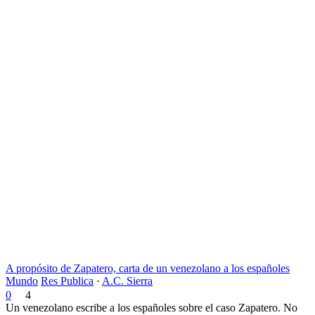
A propósito de Zapatero, carta de un venezolano a los españoles
Mundo
Res Publica
·
A.C. Sierra
0
4
Un venezolano escribe a los españoles sobre el caso Zapatero. No