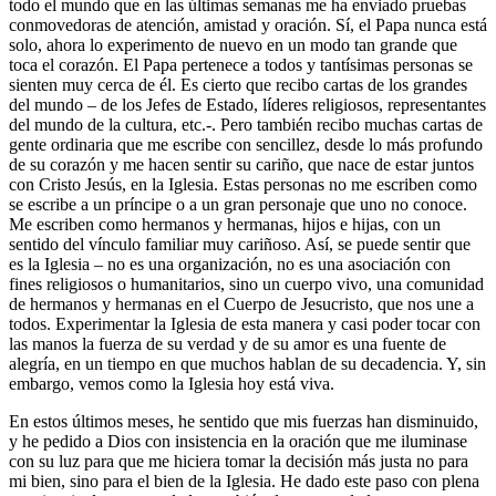
todo el mundo que en las últimas semanas me ha enviado pruebas
conmovedoras de atención, amistad y oración. Sí, el Papa nunca está
solo, ahora lo experimento de nuevo en un modo tan grande que
toca el corazón. El Papa pertenece a todos y tantísimas personas se
sienten muy cerca de él. Es cierto que recibo cartas de los grandes
del mundo – de los Jefes de Estado, líderes religiosos, representantes
del mundo de la cultura, etc.-. Pero también recibo muchas cartas de
gente ordinaria que me escribe con sencillez, desde lo más profundo
de su corazón y me hacen sentir su cariño, que nace de estar juntos
con Cristo Jesús, en la Iglesia. Estas personas no me escriben como
se escribe a un príncipe o a un gran personaje que uno no conoce.
Me escriben como hermanos y hermanas, hijos e hijas, con un
sentido del vínculo familiar muy cariñoso. Así, se puede sentir que
es la Iglesia – no es una organización, no es una asociación con
fines religiosos o humanitarios, sino un cuerpo vivo, una comunidad
de hermanos y hermanas en el Cuerpo de Jesucristo, que nos une a
todos. Experimentar la Iglesia de esta manera y casi poder tocar con
las manos la fuerza de su verdad y de su amor es una fuente de
alegría, en un tiempo en que muchos hablan de su decadencia. Y, sin
embargo, vemos como la Iglesia hoy está viva.
En estos últimos meses, he sentido que mis fuerzas han disminuido,
y he pedido a Dios con insistencia en la oración que me iluminase
con su luz para que me hiciera tomar la decisión más justa no para
mi bien, sino para el bien de la Iglesia. He dado este paso con plena