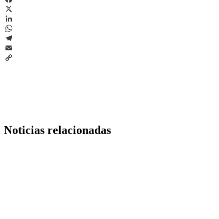
Facebook
X
LinkedIn
WhatsApp
Telegram
Email
Copy
Link
Noticias relacionadas