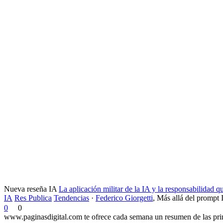
Nueva reseña IA
La aplicación militar de la IA y la responsabilidad 
IA
Res Publica
Tendencias
·
Federico Giorgetti
,
Más allá del prompt 
0
0
www.paginasdigital.com te ofrece cada semana un resumen de las princ