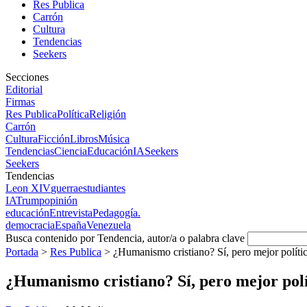
Res Publica
Carrón
Cultura
Tendencias
Seekers
Secciones
Editorial
Firmas
Res Publica
Política
Religión
Carrón
Cultura
Ficción
Libros
Música
Tendencias
Ciencia
Educación
IA
Seekers
Seekers
Tendencias
Leon XIV
guerra
estudiantes
IA
Trump
opinión
educación
Entrevista
Pedagogía.
democracia
España
Venezuela
Busca contenido por Tendencia, autor/a o palabra clave
Portada
>
Res Publica
>
¿Humanismo cristiano? Sí, pero mejor polític
¿Humanismo cristiano? Sí, pero mejor polít