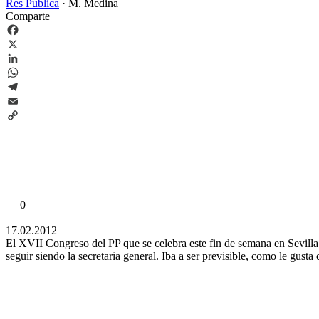
Res Publica
·
M. Medina
Comparte
Facebook
X
LinkedIn
WhatsApp
Telegram
Email
Copy
Link
0
17.02.2012
El XVII Congreso del PP que se celebra este fin de semana en Sevill
seguir siendo la secretaria general. Iba a ser previsible, como le gus