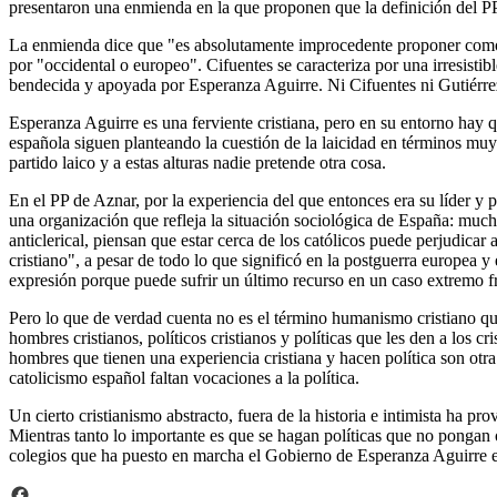
presentaron una enmienda en la que proponen que la definición del P
La enmienda dice que "es absolutamente improcedente proponer como ba
por "occidental o europeo". Cifuentes se caracteriza por una irresisti
bendecida y apoyada por Esperanza Aguirre. Ni Cifuentes ni Gutiérre
Esperanza Aguirre es una ferviente cristiana, pero en su entorno hay qu
española siguen planteando la cuestión de la laicidad en términos mu
partido laico y a estas alturas nadie pretende otra cosa.
En el PP de Aznar, por la experiencia del que entonces era su líder y 
una organización que refleja la situación sociológica de España: muc
anticlerical, piensan que estar cerca de los católicos puede perjudic
cristiano", a pesar de todo lo que significó en la postguerra europea y
expresión porque puede sufrir un último recurso en un caso extremo fr
Pero lo que de verdad cuenta no es el término humanismo cristiano qu
hombres cristianos, políticos cristianos y políticas que les den a los c
hombres que tienen una experiencia cristiana y hacen política son otr
catolicismo español faltan vocaciones a la política.
Un cierto cristianismo abstracto, fuera de la historia e intimista ha
Mientras tanto lo importante es que se hagan políticas que no pongan o
colegios que ha puesto en marcha el Gobierno de Esperanza Aguirre