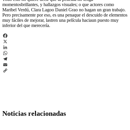
momentosbrillantes, y hallazgos visuales; o que actores como
Maribel Verdú, Clara Lagoo Daniel Grao no hagan un gran trabajo.
Pero precisamente por eso, es una penaque el descuido de elementos
muy fáciles de mejorar, lastren una película haciaun puesto muy
inferior del que merecería.
Facebook
X
LinkedIn
WhatsApp
Telegram
Email
Copy
Link
Noticias relacionadas