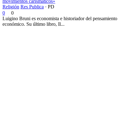
movimientos carismáticos»
Religión
Res Publica
·
PD
0
0
Luigino Bruni es economista e historiador del pensamiento
económico. Su último libro, Il...