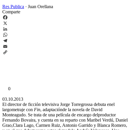
Res Publica
·
Juan Orellana
Comparte
Facebook
X
LinkedIn
WhatsApp
Telegram
Email
Copy
Link
0
03.10.2013
El director de ficción televisiva Jorge Torregrossa debuta enel
largometraje con
Fin
, adaptaciónde la novela de David
Monteagudo. Se trata de una película de encargo delproductor
Fernando Bovaira, y cuenta en su reparto con Maribel Verdú, Daniel
Grao,Clara Lago, Carmen Ruiz, Antonio Garrido y Blanca Romero,