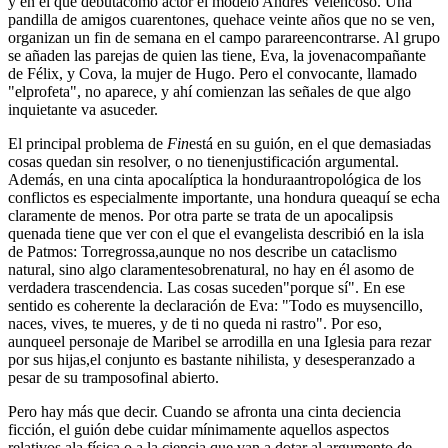
y en el que debutacomo actor el modelo Andrés Velencoso. Una
pandilla de amigos cuarentones, quehace veinte años que no se ven,
organizan un fin de semana en el campo parareencontrarse. Al grupo
se añaden las parejas de quien las tiene, Eva, la jovenacompañante
de Félix, y Cova, la mujer de Hugo. Pero el convocante, llamado
"elprofeta", no aparece, y ahí comienzan las señales de que algo
inquietante va asuceder.
El principal problema de
Fin
está en su guión, en el que demasiadas
cosas quedan sin resolver, o no tienenjustificación argumental.
Además, en una cinta apocalíptica la honduraantropológica de los
conflictos es especialmente importante, una hondura queaquí se echa
claramente de menos. Por otra parte se trata de un apocalipsis
quenada tiene que ver con el que el evangelista describió en la isla
de Patmos: Torregrossa,aunque no nos describe un cataclismo
natural, sino algo claramentesobrenatural, no hay en él asomo de
verdadera trascendencia. Las cosas suceden"porque sí". En ese
sentido es coherente la declaración de Eva: "Todo es muysencillo,
naces, vives, te mueres, y de ti no queda ni rastro". Por eso,
aunqueel personaje de Maribel se arrodilla en una Iglesia para rezar
por sus hijas,el conjunto es bastante nihilista, y desesperanzado a
pesar de su tramposofinal abierto.
Pero hay más que decir. Cuando se afronta una cinta deciencia
ficción, el guión debe cuidar mínimamente aquellos aspectos
relativos ala física o a la ciencia que van a dotar al argumento de