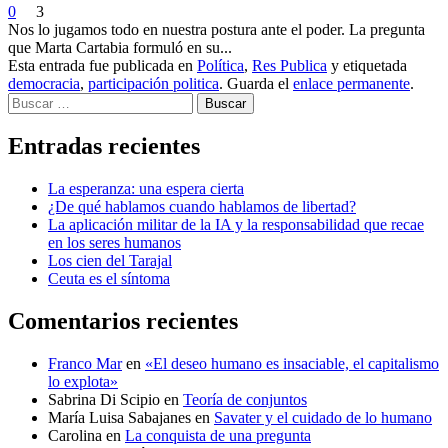
0
3
Nos lo jugamos todo en nuestra postura ante el poder. La pregunta
que Marta Cartabia formuló en su...
Esta entrada fue publicada en
Política
,
Res Publica
y etiquetada
democracia
,
participación politica
. Guarda el
enlace permanente
.
Buscar
Entradas recientes
La esperanza: una espera cierta
¿De qué hablamos cuando hablamos de libertad?
La aplicación militar de la IA y la responsabilidad que recae
en los seres humanos
Los cien del Tarajal
Ceuta es el síntoma
Comentarios recientes
Franco Mar
en
«El deseo humano es insaciable, el capitalismo
lo explota»
Sabrina Di Scipio
en
Teoría de conjuntos
María Luisa Sabajanes
en
Savater y el cuidado de lo humano
Carolina
en
La conquista de una pregunta