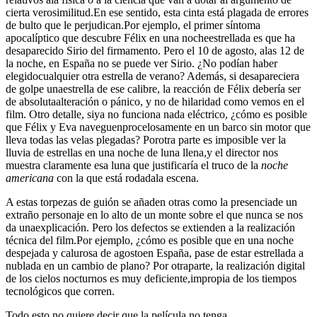
cierta verosimilitud.En ese sentido, esta cinta está plagada de errores
de bulto que le perjudican.Por ejemplo, el primer síntoma
apocalíptico que descubre Félix en una nocheestrellada es que ha
desaparecido Sirio del firmamento. Pero el 10 de agosto, alas 12 de
la noche, en España no se puede ver Sirio. ¿No podían haber
elegidocualquier otra estrella de verano? Además, si desapareciera
de golpe unaestrella de ese calibre, la reacción de Félix debería ser
de absolutaalteración o pánico, y no de hilaridad como vemos en el
film. Otro detalle, siya no funciona nada eléctrico, ¿cómo es posible
que Félix y Eva naveguenprocelosamente en un barco sin motor que
lleva todas las velas plegadas? Porotra parte es imposible ver la
lluvia de estrellas en una noche de luna llena,y el director nos
muestra claramente esa luna que justificaría el truco de la
noche
americana
con la que está rodadala escena.
A estas torpezas de guión se añaden otras como la presenciade un
extraño personaje en lo alto de un monte sobre el que nunca se nos
da unaexplicación. Pero los defectos se extienden a la realización
técnica del film.Por ejemplo, ¿cómo es posible que en una noche
despejada y calurosa de agostoen España, pase de estar estrellada a
nublada en un cambio de plano? Por otraparte, la realización digital
de los cielos nocturnos es muy deficiente,impropia de los tiempos
tecnológicos que corren.
Todo esto no quiere decir que la película no tenga