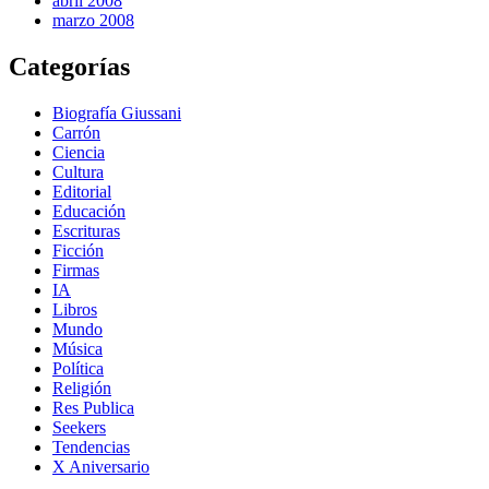
abril 2008
marzo 2008
Categorías
Biografía Giussani
Carrón
Ciencia
Cultura
Editorial
Educación
Escrituras
Ficción
Firmas
IA
Libros
Mundo
Música
Política
Religión
Res Publica
Seekers
Tendencias
X Aniversario