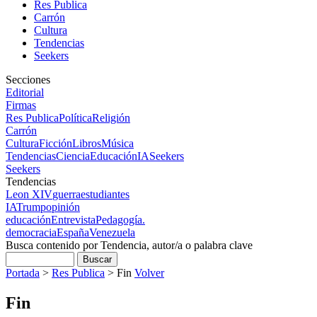
Res Publica
Carrón
Cultura
Tendencias
Seekers
Secciones
Editorial
Firmas
Res Publica
Política
Religión
Carrón
Cultura
Ficción
Libros
Música
Tendencias
Ciencia
Educación
IA
Seekers
Seekers
Tendencias
Leon XIV
guerra
estudiantes
IA
Trump
opinión
educación
Entrevista
Pedagogía.
democracia
España
Venezuela
Busca contenido por Tendencia, autor/a o palabra clave
Portada
>
Res Publica
>
Fin
Volver
Fin