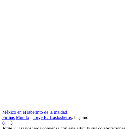
México en el laberinto de la maldad
Firmas
Mundo
·
Jorge E. Traslosheros
,
I - junio
0
3
Jorge E. Traslosheros comienza con este artículo sus colaboraciones