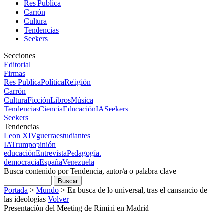
Res Publica
Carrón
Cultura
Tendencias
Seekers
Secciones
Editorial
Firmas
Res Publica
Política
Religión
Carrón
Cultura
Ficción
Libros
Música
Tendencias
Ciencia
Educación
IA
Seekers
Seekers
Tendencias
Leon XIV
guerra
estudiantes
IA
Trump
opinión
educación
Entrevista
Pedagogía.
democracia
España
Venezuela
Busca contenido por Tendencia, autor/a o palabra clave
Portada
>
Mundo
>
En busca de lo universal, tras el cansancio de
las ideologías
Volver
Presentación del Meeting de Rimini en Madrid