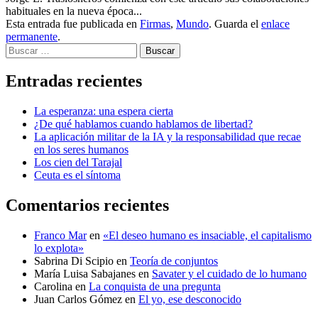
habituales en la nueva época...
Esta entrada fue publicada en
Firmas
,
Mundo
. Guarda el
enlace
permanente
.
Buscar
Entradas recientes
La esperanza: una espera cierta
¿De qué hablamos cuando hablamos de libertad?
La aplicación militar de la IA y la responsabilidad que recae
en los seres humanos
Los cien del Tarajal
Ceuta es el síntoma
Comentarios recientes
Franco Mar
en
«El deseo humano es insaciable, el capitalismo
lo explota»
Sabrina Di Scipio
en
Teoría de conjuntos
María Luisa Sabajanes
en
Savater y el cuidado de lo humano
Carolina
en
La conquista de una pregunta
Juan Carlos Gómez
en
El yo, ese desconocido