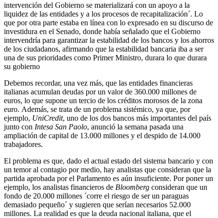
intervención del Gobierno se materializará con un apoyo a la
liquidez de las entidades y a los procesos de recapitalización´. Lo
que por otra parte estaba en línea con lo expresado en su discurso de
investidura en el Senado, donde había señalado que el Gobierno
intervendría para garantizar la estabilidad de los bancos y los ahorros
de los ciudadanos, afirmando que la estabilidad bancaria iba a ser
una de sus prioridades como Primer Ministro, durara lo que durara
su gobierno
Debemos recordar, una vez más, que las entidades financieras
italianas acumulan deudas por un valor de 360.000 millones de
euros, lo que supone un tercio de los créditos morosos de la zona
euro. Además, se trata de un problema sistémico, ya que, por
ejemplo,
UniCredit
, uno de los dos bancos más importantes del país
junto con
Intesa San Paolo
, anunció la semana pasada una
ampliación de capital de 13.000 millones y el despido de 14.000
trabajadores.
El problema es que, dado el actual estado del sistema bancario y con
un temor al contagio por medio, hay analistas que consideran que la
partida aprobada por el Parlamento es aún insuficiente. Por poner un
ejemplo, los analistas financieros de
Bloomberg
consideran que un
fondo de 20.000 millones ´corre el riesgo de ser un paraguas
demasiado pequeño´ y sugieren que serían necesarios 52.000
millones. La realidad es que la deuda nacional italiana, que el