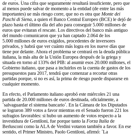
de euros. Una cifra que seguramente resultará insuficiente, pero que
al menos puede salvar de momento a la entidad (de entre las más
importantes) ue más riesgo corre, que no es otra que
Monte dei
Paschi di Siena
, a quien el Banco Central Europeo (BCE) le dejó de
plazo hasta el último día del año para conseguir 5.000 millones de
euros que evitaran el rescate. Los directivos del banco más antiguo
del mundo comunicaron que ya han captado 2.064 de los
5.000 millones de euros exigidos, procedentes de inversores
privados, y habrá que ver cuánto más logra en los nueve días que
tiene por delante. Ahora el problema se centrará en la deuda pública
italiana, la más alta de la Unión Europea después de la griega y
situada en torno al 133% del PIB: al asumir esos 20.000 millones, el
Gobierno italiano, que pasa a incluirlos en la cuenta de gastos de los
presupuestos para 2017, tendrá que comenzar a recortar otras
partidas porque, si no es así, la prima de riesgo puede dispararse en
cualquier momento.
En efecto, el Parlamento italiano aprobó este miércoles 21 una
partida de 20.000 millones de euros destinada, oficialmente, a
´salvaguardar el sistema bancario´. En la Cámara de los Diputados
se lograron 389 votos a favor mientras en el Senado fueron 221 los
sufragios favorables: si hubo un aumento de votos respecto a la
investidura de Gentiloni, fue porque tanto la
Forza Italia
de
Berlusconi como la ALA de Verdini votaron también a favor. En ese
sentido, el Primer Ministro, Paolo Gentiloni, afirmó: ´La