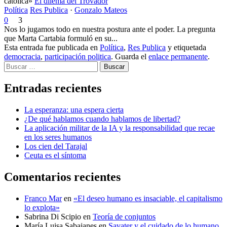
católica»
El dilema del Trovador
Política
Res Publica
·
Gonzalo Mateos
0
3
Nos lo jugamos todo en nuestra postura ante el poder. La pregunta
que Marta Cartabia formuló en su...
Esta entrada fue publicada en
Política
,
Res Publica
y etiquetada
democracia
,
participación politica
. Guarda el
enlace permanente
.
Buscar
Entradas recientes
La esperanza: una espera cierta
¿De qué hablamos cuando hablamos de libertad?
La aplicación militar de la IA y la responsabilidad que recae
en los seres humanos
Los cien del Tarajal
Ceuta es el síntoma
Comentarios recientes
Franco Mar
en
«El deseo humano es insaciable, el capitalismo
lo explota»
Sabrina Di Scipio
en
Teoría de conjuntos
María Luisa Sabajanes
en
Savater y el cuidado de lo humano