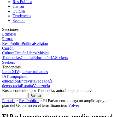
Res Publica
Carrón
Cultura
Tendencias
Seekers
Secciones
Editorial
Firmas
Res Publica
Política
Religión
Carrón
Cultura
Ficción
Libros
Música
Tendencias
Ciencia
Educación
IA
Seekers
Seekers
Tendencias
Leon XIV
guerra
estudiantes
IA
Trump
opinión
educación
Entrevista
Pedagogía.
democracia
España
Venezuela
Busca contenido por Tendencia, autor/a o palabra clave
Portada
>
Res Publica
>
El Parlamento otorga un amplio apoyo al
plan del Gobierno en el tema financiero
Volver
El Parlamento otorga un amplio apoyo al