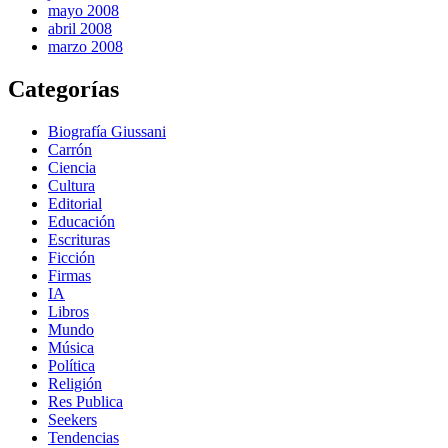
mayo 2008
abril 2008
marzo 2008
Categorías
Biografía Giussani
Carrón
Ciencia
Cultura
Editorial
Educación
Escrituras
Ficción
Firmas
IA
Libros
Mundo
Música
Política
Religión
Res Publica
Seekers
Tendencias