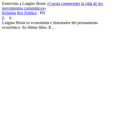
Entrevista a Luigino Bruni
«Cuesta comprender la vida de los
movimientos carismáticos»
Religión
Res Publica
·
PD
0
0
Luigino Bruni es economista e historiador del pensamiento
económico. Su último libro, Il...