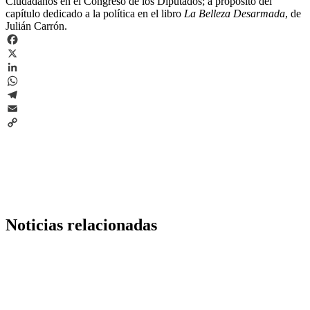
Ciudadanos en el Congreso de los Diputados; a propósito del
capítulo dedicado a la política en el libro
La Belleza Desarmada
, de
Julián Carrón.
Facebook
X
LinkedIn
WhatsApp
Telegram
Email
Copy
Link
Noticias relacionadas