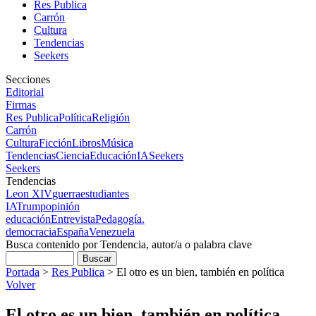
Res Publica
Carrón
Cultura
Tendencias
Seekers
Secciones
Editorial
Firmas
Res Publica
Política
Religión
Carrón
Cultura
Ficción
Libros
Música
Tendencias
Ciencia
Educación
IA
Seekers
Seekers
Tendencias
Leon XIV
guerra
estudiantes
IA
Trump
opinión
educación
Entrevista
Pedagogía.
democracia
España
Venezuela
Busca contenido por Tendencia, autor/a o palabra clave
Portada
>
Res Publica
>
El otro es un bien, también en política
Volver
El otro es un bien, también en política