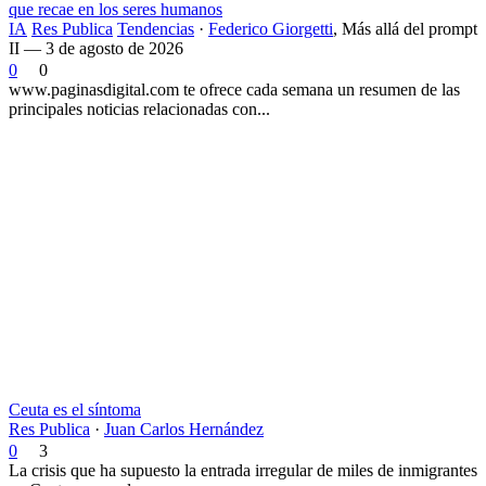
que recae en los seres humanos
IA
Res Publica
Tendencias
·
Federico Giorgetti
,
Más allá del prompt
II — 3 de agosto de 2026
0
0
www.paginasdigital.com te ofrece cada semana un resumen de las
principales noticias relacionadas con...
Ceuta es el síntoma
Res Publica
·
Juan Carlos Hernández
0
3
La crisis que ha supuesto la entrada irregular de miles de inmigrantes