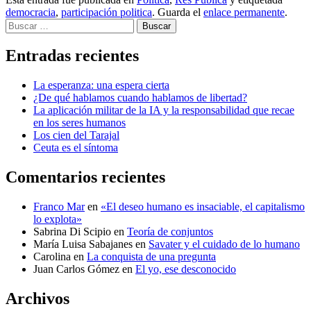
democracia
,
participación politica
. Guarda el
enlace permanente
.
Buscar
Entradas recientes
La esperanza: una espera cierta
¿De qué hablamos cuando hablamos de libertad?
La aplicación militar de la IA y la responsabilidad que recae
en los seres humanos
Los cien del Tarajal
Ceuta es el síntoma
Comentarios recientes
Franco Mar
en
«El deseo humano es insaciable, el capitalismo
lo explota»
Sabrina Di Scipio
en
Teoría de conjuntos
María Luisa Sabajanes
en
Savater y el cuidado de lo humano
Carolina
en
La conquista de una pregunta
Juan Carlos Gómez
en
El yo, ese desconocido
Archivos