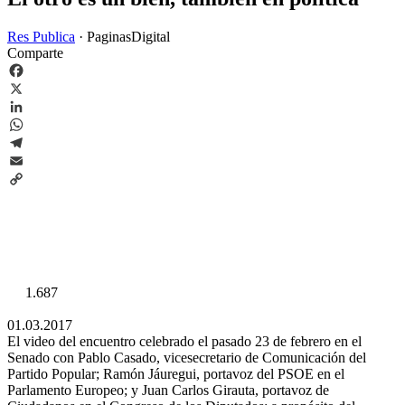
Res Publica
·
PaginasDigital
Comparte
Facebook
X
LinkedIn
WhatsApp
Telegram
Email
Copy
Link
1.687
01.03.2017
El video del encuentro celebrado el pasado 23 de febrero en el
Senado con Pablo Casado, vicesecretario de Comunicación del
Partido Popular; Ramón Jáuregui, portavoz del PSOE en el
Parlamento Europeo; y Juan Carlos Girauta, portavoz de