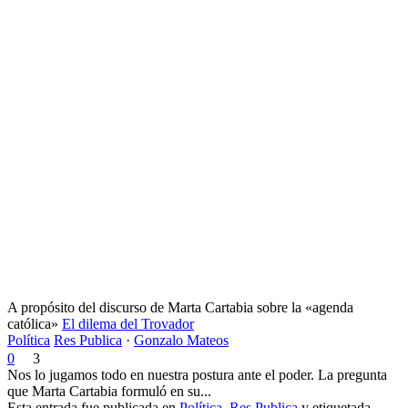
A propósito del discurso de Marta Cartabia sobre la «agenda
católica»
El dilema del Trovador
Política
Res Publica
·
Gonzalo Mateos
0
3
Nos lo jugamos todo en nuestra postura ante el poder. La pregunta
que Marta Cartabia formuló en su...
Esta entrada fue publicada en
Política
,
Res Publica
y etiquetada