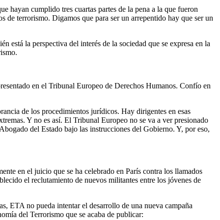
que hayan cumplido tres cuartas partes de la pena a la que fueron
asos de terrorismo. Digamos que para ser un arrepentido hay que ser un
én está la perspectiva del interés de la sociedad que se expresa en la
rismo.
so presentado en el Tribunal Europeo de Derechos Humanos. Confío en
rancia de los procedimientos jurídicos. Hay dirigentes en esas
tremas. Y no es así. El Tribunal Europeo no se va a ver presionado
el Abogado del Estado bajo las instrucciones del Gobierno. Y, por eso,
ente en el juicio que se ha celebrado en París contra los llamados
lecido el reclutamiento de nuevos militantes entre los jóvenes de
icas, ETA no pueda intentar el desarrollo de una nueva campaña
onomía del Terrorismo que se acaba de publicar: