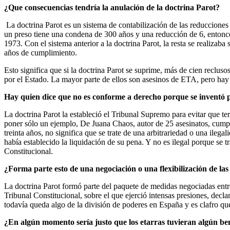
¿Que consecuencias tendría la anulación de la doctrina Parot?
La doctrina Parot es un sistema de contabilización de las reducciones d
un preso tiene una condena de 300 años y una reducción de 6, entonces
1973. Con el sistema anterior a la doctrina Parot, la resta se realiza
años de cumplimiento.
Esto significa que si la doctrina Parot se suprime, más de cien reclu
por el Estado. La mayor parte de ellos son asesinos de ETA, pero hay t
Hay quien dice que no es conforme a derecho porque se inventó par
La doctrina Parot la estableció el Tribunal Supremo para evitar que te
poner sólo un ejemplo, De Juana Chaos, autor de 25 asesinatos, cumplió
treinta años, no significa que se trate de una arbitrariedad o una ileg
había establecido la liquidación de su pena. Y no es ilegal porque se t
Constitucional.
¿Forma parte esto de una negociación o una flexibilización de l
La doctrina Parot formó parte del paquete de medidas negociadas entr
Tribunal Constitucional, sobre el que ejerció intensas presiones, decla
todavía queda algo de la división de poderes en España y es clafro que
¿En algún momento sería justo que los etarras tuvieran algún b