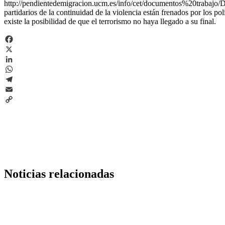
http://pendientedemigracion.ucm.es/info/cet/documentos%20trabajo/
partidarios de la continuidad de la violencia están frenados por los polí
existe la posibilidad de que el terrorismo no haya llegado a su final.
Facebook
X
LinkedIn
WhatsApp
Telegram
Email
Copy
Link
Noticias relacionadas