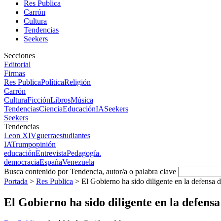
Res Publica
Carrón
Cultura
Tendencias
Seekers
Secciones
Editorial
Firmas
Res Publica
Política
Religión
Carrón
Cultura
Ficción
Libros
Música
Tendencias
Ciencia
Educación
IA
Seekers
Seekers
Tendencias
Leon XIV
guerra
estudiantes
IA
Trump
opinión
educación
Entrevista
Pedagogía.
democracia
España
Venezuela
Busca contenido por Tendencia, autor/a o palabra clave
Portada
>
Res Publica
>
El Gobierno ha sido diligente en la defensa d
El Gobierno ha sido diligente en la defensa