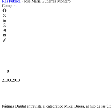
Res Publica
·
José María Gutiérrez Montero
Comparte
Facebook
X
LinkedIn
WhatsApp
Telegram
Email
Copy
Link
0
21.03.2013
Páginas Digital entrevista al catedrático Mikel Buesa, al hilo de las úl