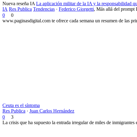
Nueva reseña IA
La aplicación militar de la IA y la responsabilidad 
IA
Res Publica
Tendencias
·
Federico Giorgetti
,
Más allá del prompt 
0
0
www.paginasdigital.com te ofrece cada semana un resumen de las princ
Ceuta es el síntoma
Res Publica
·
Juan Carlos Hernández
0
3
La crisis que ha supuesto la entrada irregular de miles de inmigrantes 