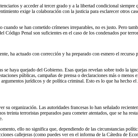
tenciarios y acceder al tercer grado y a la libertad condicional siempre 
ntimiento exige la colaboración con la justicia para esclarecer otros c
do cuando se han cometido crímenes irreparables, no es justo. Pero tambi
 del Código Penal son suficientes en el caso de los condenados por terro
ligente, ha actuado con corrección y ha preparado con esmero el recur
as se haya quejado del Gobierno. Esas quejas revelan sobre todo la igno
estaciones públicas, campañas de prensa o declaraciones más o menos ex
los argumentos jurídicos y de política criminal. Esto es lo que ha hecho 
er su organización. Las autoridades francesas lo han señalado recientem
 treinta terroristas preparados para cometer atentados, que se ha restab
e.
omento, ello no significa que, dependiendo de las circunstancias polít
 acciones callejeras (como puedes ver en el informa de la Cátedra de Ec