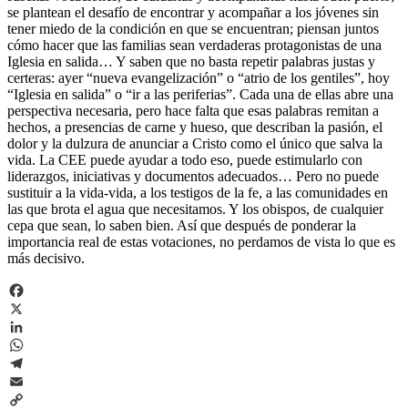
se plantean el desafío de encontrar y acompañar a los jóvenes sin
tener miedo de la condición en que se encuentran; piensan juntos
cómo hacer que las familias sean verdaderas protagonistas de una
Iglesia en salida… Y saben que no basta repetir palabras justas y
certeras: ayer “nueva evangelización” o “atrio de los gentiles”, hoy
“Iglesia en salida” o “ir a las periferias”. Cada una de ellas abre una
perspectiva necesaria, pero hace falta que esas palabras remitan a
hechos, a presencias de carne y hueso, que describan la pasión, el
dolor y la dulzura de anunciar a Cristo como el único que salva la
vida. La CEE puede ayudar a todo eso, puede estimularlo con
liderazgos, iniciativas y documentos adecuados… Pero no puede
sustituir a la vida-vida, a los testigos de la fe, a las comunidades en
las que brota el agua que necesitamos. Y los obispos, de cualquier
cepa que sean, lo saben bien. Así que después de ponderar la
importancia real de estas votaciones, no perdamos de vista lo que es
más decisivo.
Facebook
X
LinkedIn
WhatsApp
Telegram
Email