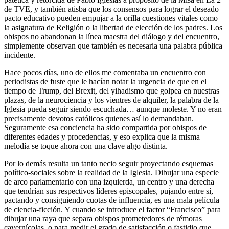
de TVE, y también atisba que los consensos para lograr el deseado
pacto educativo pueden empujar a la orilla cuestiones vitales como
la asignatura de Religión o la libertad de elección de los padres. Los
obispos no abandonan la línea maestra del diálogo y del encuentro,
simplemente observan que también es necesaria una palabra pública
incidente.
Hace pocos días, uno de ellos me comentaba un encuentro con
periodistas de fuste que le hacían notar la urgencia de que en el
tiempo de Trump, del Brexit, del yihadismo que golpea en nuestras
plazas, de la neurociencia y los vientres de alquiler, la palabra de la
Iglesia pueda seguir siendo escuchada… aunque moleste. Y no eran
precisamente devotos católicos quienes así lo demandaban.
Seguramente esa conciencia ha sido compartida por obispos de
diferentes edades y procedencias, y eso explica que la misma
melodía se toque ahora con una clave algo distinta.
Por lo demás resulta un tanto necio seguir proyectando esquemas
político-sociales sobre la realidad de la Iglesia. Dibujar una especie
de arco parlamentario con una izquierda, un centro y una derecha
que tendrían sus respectivos líderes episcopales, pujando entre sí,
pactando y consiguiendo cuotas de influencia, es una mala película
de ciencia-ficción. Y cuando se introduce el factor “Francisco” para
dibujar una raya que separa obispos prometedores de rémoras
cavernícolas, o para medir el grado de satisfacción o fastidio que