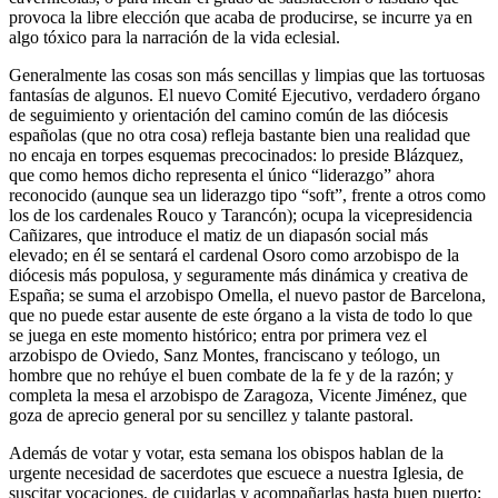
provoca la libre elección que acaba de producirse, se incurre ya en
algo tóxico para la narración de la vida eclesial.
Generalmente las cosas son más sencillas y limpias que las tortuosas
fantasías de algunos. El nuevo Comité Ejecutivo, verdadero órgano
de seguimiento y orientación del camino común de las diócesis
españolas (que no otra cosa) refleja bastante bien una realidad que
no encaja en torpes esquemas precocinados: lo preside Blázquez,
que como hemos dicho representa el único “liderazgo” ahora
reconocido (aunque sea un liderazgo tipo “soft”, frente a otros como
los de los cardenales Rouco y Tarancón); ocupa la vicepresidencia
Cañizares, que introduce el matiz de un diapasón social más
elevado; en él se sentará el cardenal Osoro como arzobispo de la
diócesis más populosa, y seguramente más dinámica y creativa de
España; se suma el arzobispo Omella, el nuevo pastor de Barcelona,
que no puede estar ausente de este órgano a la vista de todo lo que
se juega en este momento histórico; entra por primera vez el
arzobispo de Oviedo, Sanz Montes, franciscano y teólogo, un
hombre que no rehúye el buen combate de la fe y de la razón; y
completa la mesa el arzobispo de Zaragoza, Vicente Jiménez, que
goza de aprecio general por su sencillez y talante pastoral.
Además de votar y votar, esta semana los obispos hablan de la
urgente necesidad de sacerdotes que escuece a nuestra Iglesia, de
suscitar vocaciones, de cuidarlas y acompañarlas hasta buen puerto;