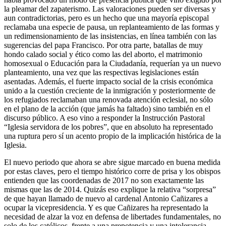
la pleamar del zapaterismo. Las valoraciones pueden ser diversas y
aun contradictorias, pero es un hecho que una mayoría episcopal
reclamaba una especie de pausa, un replanteamiento de las formas y
un redimensionamiento de las insistencias, en línea también con las
sugerencias del papa Francisco. Por otra parte, batallas de muy
hondo calado social y ético como las del aborto, el matrimonio
homosexual o Educación para la Ciudadanía, requerían ya un nuevo
planteamiento, una vez que las respectivas legislaciones están
asentadas. Además, el fuerte impacto social de la crisis económica
unido a la cuestión creciente de la inmigración y posteriormente de
los refugiados reclamaban una renovada atención eclesial, no sólo
en el plano de la acción (que jamás ha faltado) sino también en el
discurso público. A eso vino a responder la Instrucción Pastoral
“Iglesia servidora de los pobres”, que en absoluto ha representado
una ruptura pero sí un acento propio de la implicación histórica de la
Iglesia.
El nuevo periodo que ahora se abre sigue marcado en buena medida
por estas claves, pero el tiempo histórico corre de prisa y los obispos
entienden que las coordenadas de 2017 no son exactamente las
mismas que las de 2014. Quizás eso explique la relativa “sorpresa”
de que hayan llamado de nuevo al cardenal Antonio Cañizares a
ocupar la vicepresidencia. Y es que Cañizares ha representado la
necesidad de alzar la voz en defensa de libertades fundamentales, no
solo de los católicos, frente a una prepotencia y una intolerancia