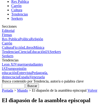
Res Publica
Carrón
Cultura
Tendencias
Seekers
Secciones
Editorial
Firmas
Res Publica
Política
Religión
Carrón
Cultura
Ficción
Libros
Música
Tendencias
Ciencia
Educación
IA
Seekers
Seekers
Tendencias
Leon XIV
guerra
estudiantes
IA
Trump
opinión
educación
Entrevista
Pedagogía.
democracia
España
Venezuela
Busca contenido por Tendencia, autor/a o palabra clave
Portada
>
Mundo
>
El diapasón de la asamblea episcopal
Volver
El diapasón de la asamblea episcopal