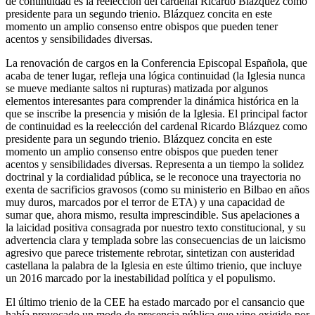
de continuidad es la reelección del cardenal Ricardo Blázquez como
presidente para un segundo trienio. Blázquez concita en este
momento un amplio consenso entre obispos que pueden tener
acentos y sensibilidades diversas.
La renovación de cargos en la Conferencia Episcopal Española, que
acaba de tener lugar, refleja una lógica continuidad (la Iglesia nunca
se mueve mediante saltos ni rupturas) matizada por algunos
elementos interesantes para comprender la dinámica histórica en la
que se inscribe la presencia y misión de la Iglesia. El principal factor
de continuidad es la reelección del cardenal Ricardo Blázquez como
presidente para un segundo trienio. Blázquez concita en este
momento un amplio consenso entre obispos que pueden tener
acentos y sensibilidades diversas. Representa a un tiempo la solidez
doctrinal y la cordialidad pública, se le reconoce una trayectoria no
exenta de sacrificios gravosos (como su ministerio en Bilbao en años
muy duros, marcados por el terror de ETA) y una capacidad de
sumar que, ahora mismo, resulta imprescindible. Sus apelaciones a
la laicidad positiva consagrada por nuestro texto constitucional, y su
advertencia clara y templada sobre las consecuencias de un laicismo
agresivo que parece tristemente rebrotar, sintetizan con austeridad
castellana la palabra de la Iglesia en este último trienio, que incluye
un 2016 marcado por la inestabilidad política y el populismo.
El último trienio de la CEE ha estado marcado por el cansancio que
había provocado un modo de presencia pública que vino exigido por