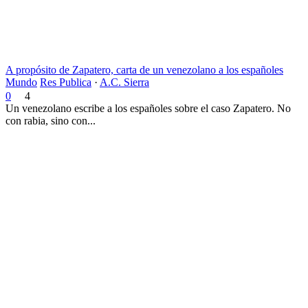
A propósito de Zapatero, carta de un venezolano a los españoles
Mundo
Res Publica
·
A.C. Sierra
0
4
Un venezolano escribe a los españoles sobre el caso Zapatero. No
con rabia, sino con...