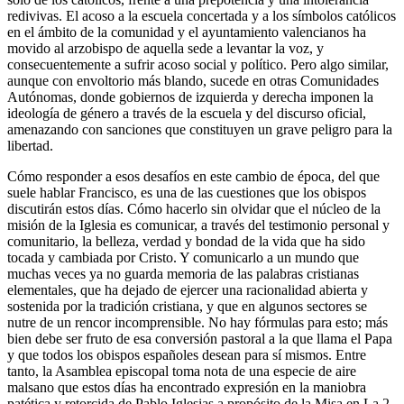
redivivas. El acoso a la escuela concertada y a los símbolos católicos
en el ámbito de la comunidad y el ayuntamiento valencianos ha
movido al arzobispo de aquella sede a levantar la voz, y
consecuentemente a sufrir acoso social y político. Pero algo similar,
aunque con envoltorio más blando, sucede en otras Comunidades
Autónomas, donde gobiernos de izquierda y derecha imponen la
ideología de género a través de la escuela y del discurso oficial,
amenazando con sanciones que constituyen un grave peligro para la
libertad.
Cómo responder a esos desafíos en este cambio de época, del que
suele hablar Francisco, es una de las cuestiones que los obispos
discutirán estos días. Cómo hacerlo sin olvidar que el núcleo de la
misión de la Iglesia es comunicar, a través del testimonio personal y
comunitario, la belleza, verdad y bondad de la vida que ha sido
tocada y cambiada por Cristo. Y comunicarlo a un mundo que
muchas veces ya no guarda memoria de las palabras cristianas
elementales, que ha dejado de ejercer una racionalidad abierta y
sostenida por la tradición cristiana, y que en algunos sectores se
nutre de un rencor incomprensible. No hay fórmulas para esto; más
bien debe ser fruto de esa conversión pastoral a la que llama el Papa
y que todos los obispos españoles desean para sí mismos. Entre
tanto, la Asamblea episcopal toma nota de una especie de aire
malsano que estos días ha encontrado expresión en la maniobra
patética y retorcida de Pablo Iglesias a propósito de la Misa en La 2