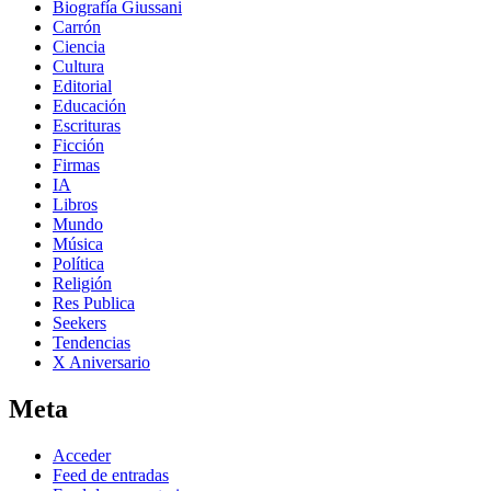
Biografía Giussani
Carrón
Ciencia
Cultura
Editorial
Educación
Escrituras
Ficción
Firmas
IA
Libros
Mundo
Música
Política
Religión
Res Publica
Seekers
Tendencias
X Aniversario
Meta
Acceder
Feed de entradas