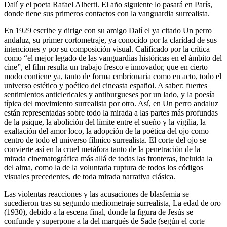
Dalí y el poeta Rafael Alberti. El año siguiente lo pasará en París,
donde tiene sus primeros contactos con la vanguardia surrealista.
En 1929 escribe y dirige con su amigo Dalí el ya citado Un perro
andaluz, su primer cortometraje, ya conocido por la claridad de sus
intenciones y por su composición visual. Calificado por la crítica
como “el mejor legado de las vanguardias históricas en el ámbito del
cine”, el film resulta un trabajo fresco e innovador, que en cierto
modo contiene ya, tanto de forma embrionaria como en acto, todo el
universo estético y poético del cineasta español. A saber: fuertes
sentimientos anticlericales y antiburgueses por un lado, y la poesía
típica del movimiento surrealista por otro. Así, en Un perro andaluz
están representadas sobre todo la mirada a las partes más profundas
de la psique, la abolición del límite entre el sueño y la vigilia, la
exaltación del amor loco, la adopción de la poética del ojo como
centro de todo el universo fílmico surrealista. El corte del ojo se
convierte así en la cruel metáfora tanto de la penetración de la
mirada cinematográfica más allá de todas las fronteras, incluida la
del alma, como la de la voluntaria ruptura de todos los códigos
visuales precedentes, de toda mirada narrativa clásica.
Las violentas reacciones y las acusaciones de blasfemia se
sucedieron tras su segundo mediometraje surrealista, La edad de oro
(1930), debido a la escena final, donde la figura de Jesús se
confunde y superpone a la del marqués de Sade (según el corte