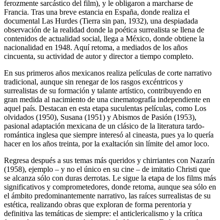
ferozmente sarcástico del film), y le obligaron a marcharse de
Francia. Tras una breve estancia en España, donde realiza el
documental Las Hurdes (Tierra sin pan, 1932), una despiadada
observación de la realidad donde la poética surrealista se llena de
contenidos de actualidad social, llega a México, donde obtiene la
nacionalidad en 1948. Aquí retoma, a mediados de los años
cincuenta, su actividad de autor y director a tiempo completo.
En sus primeros años mexicanos realiza películas de corte narrativo
tradicional, aunque sin renegar de los rasgos excéntricos y
surrealistas de su formación y talante artístico, contribuyendo en
gran medida al nacimiento de una cinematografía independiente en
aquel país. Destacan en esta etapa suculentas películas, como Los
olvidados (1950), Susana (1951) y Abismos de Pasión (1953),
pasional adaptación mexicana de un clásico de la literatura tardo-
romántica inglesa que siempre interesó al cineasta, pues ya lo quería
hacer en los años treinta, por la exaltación sin límite del amor loco.
Regresa después a sus temas más queridos y chirriantes con Nazarín
(1958), ejemplo – y no el único en su cine – de imitatio Christi que
se alcanza sólo con duras derrotas. Le sigue la etapa de los films más
significativos y comprometedores, donde retoma, aunque sea sólo en
el ámbito predominantemente narrativo, las raíces surrealistas de su
estética, realizando obras que exploran de forma perentoria y
definitiva las temáticas de siempre: el anticlericalismo y la crítica