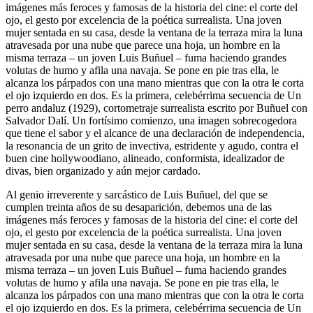
imágenes más feroces y famosas de la historia del cine: el corte del
ojo, el gesto por excelencia de la poética surrealista. Una joven
mujer sentada en su casa, desde la ventana de la terraza mira la luna
atravesada por una nube que parece una hoja, un hombre en la
misma terraza – un joven Luis Buñuel – fuma haciendo grandes
volutas de humo y afila una navaja. Se pone en pie tras ella, le
alcanza los párpados con una mano mientras que con la otra le corta
el ojo izquierdo en dos. Es la primera, celebérrima secuencia de Un
perro andaluz (1929), cortometraje surrealista escrito por Buñuel con
Salvador Dalí. Un fortísimo comienzo, una imagen sobrecogedora
que tiene el sabor y el alcance de una declaración de independencia,
la resonancia de un grito de invectiva, estridente y agudo, contra el
buen cine hollywoodiano, alineado, conformista, idealizador de
divas, bien organizado y aún mejor cardado.
Al genio irreverente y sarcástico de Luis Buñuel, del que se
cumplen treinta años de su desaparición, debemos una de las
imágenes más feroces y famosas de la historia del cine: el corte del
ojo, el gesto por excelencia de la poética surrealista. Una joven
mujer sentada en su casa, desde la ventana de la terraza mira la luna
atravesada por una nube que parece una hoja, un hombre en la
misma terraza – un joven Luis Buñuel – fuma haciendo grandes
volutas de humo y afila una navaja. Se pone en pie tras ella, le
alcanza los párpados con una mano mientras que con la otra le corta
el ojo izquierdo en dos. Es la primera, celebérrima secuencia de Un