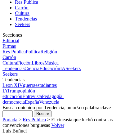
Res Publica
Carrón
Cultura
Tendencias
Seekers
Secciones
Editorial
Firmas
Res Publica
Política
Religión
Carrón
Cultura
Ficción
Libros
Música
Tendencias
Ciencia
Educación
IA
Seekers
Seekers
Tendencias
Leon XIV
guerra
estudiantes
IA
Trump
opinión
educación
Entrevista
Pedagogía.
democracia
España
Venezuela
Busca contenido por Tendencia, autor/a o palabra clave
Portada
>
Res Publica
>
El cineasta que luchó contra las
convenciones burguesas
Volver
Luis Buñuel