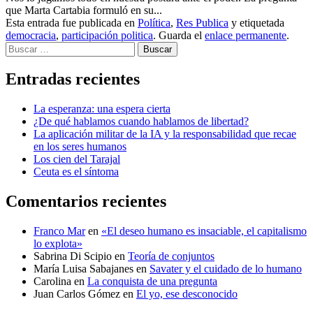
que Marta Cartabia formuló en su...
Esta entrada fue publicada en
Política
,
Res Publica
y etiquetada
democracia
,
participación politica
. Guarda el
enlace permanente
.
Buscar
Entradas recientes
La esperanza: una espera cierta
¿De qué hablamos cuando hablamos de libertad?
La aplicación militar de la IA y la responsabilidad que recae
en los seres humanos
Los cien del Tarajal
Ceuta es el síntoma
Comentarios recientes
Franco Mar
en
«El deseo humano es insaciable, el capitalismo
lo explota»
Sabrina Di Scipio
en
Teoría de conjuntos
María Luisa Sabajanes
en
Savater y el cuidado de lo humano
Carolina
en
La conquista de una pregunta
Juan Carlos Gómez
en
El yo, ese desconocido