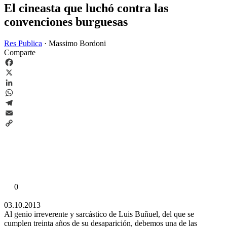
El cineasta que luchó contra las
convenciones burguesas
Res Publica
·
Massimo Bordoni
Comparte
Facebook
X
LinkedIn
WhatsApp
Telegram
Email
Copy
Link
0
03.10.2013
Al genio irreverente y sarcástico de Luis Buñuel, del que se
cumplen treinta años de su desaparición, debemos una de las