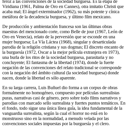
feroz a las convenciones de la sociedad burguesa. Es la etapa de
Viridiana (1961, Palma de Oro en Cannes), otra imitatio Christi que
acaba mal; El ángel exterminador (1962), su más potente y cínica
metáfora de la decadencia burguesa, y último film mexicano.
De producción y ambientación francesa son las últimas obras
maestras del mencionado corte, como Belle de jour (1967, León de
Oro en Venecia), relato de la perversión que se esconde en una
mujer burguesa; La Vía Láctea (1968), singular y desarticulada
parodia de la religión cristiana y sus dogmas; El discreto encanto de
la burguesía (1972, Oscar a la mejor película extranjera en 1973),
una burla de los ritos de la sociedad burguesa, parasitaria y no
concluyente; El fantasma de la libertad (1974), donde la fuerte
negación de las convenciones del relato tradicional se corresponde
con la negación del ámbito cultural (la sociedad burguesa) donde
nacen, donde la libertad es sólo aparente.
En su larga carrera, Luis Buñuel dio forma a un corpus de obras
formalmente no homogéneo, compuesto por películas surrealistas
puras, narrativas casi de género, pero sobre todo films narrativos y
parodias con marcado sello surrealista y fuertes puntos temáticos. En
el fondo, todo sigue una única línea guía, la idea fundamental de la
vanguardia surrealista, según la cual el horror no está en lo
monstruoso sino en la normalidad, a menudo velada por las
convenciones sociales impuestas por la burguesía y el clero.