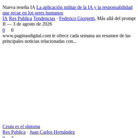
Nueva reseña IA
La aplicación militar de la IA y la responsabilidad
que recae en los seres humanos
IA
Res Publica
Tendencias
·
Federico Giorgetti
,
Más allá del prompt
II — 3 de agosto de 2026
0
0
www.paginasdigital.com te ofrece cada semana un resumen de las
principales noticias relacionadas con...
Ceuta es el síntoma
Res Publica
·
Juan Carlos Hernández