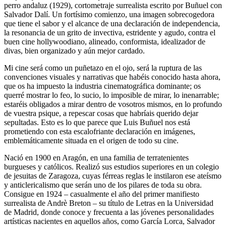
perro andaluz (1929), cortometraje surrealista escrito por Buñuel con
Salvador Dalí. Un fortísimo comienzo, una imagen sobrecogedora
que tiene el sabor y el alcance de una declaración de independencia,
la resonancia de un grito de invectiva, estridente y agudo, contra el
buen cine hollywoodiano, alineado, conformista, idealizador de
divas, bien organizado y aún mejor cardado.
Mi cine será como un puñetazo en el ojo, será la ruptura de las
convenciones visuales y narrativas que habéis conocido hasta ahora,
que os ha impuesto la industria cinematográfica dominante; os
querré mostrar lo feo, lo sucio, lo imposible de mirar, lo inenarrable;
estaréis obligados a mirar dentro de vosotros mismos, en lo profundo
de vuestra psique, a repescar cosas que habríais querido dejar
sepultadas. Esto es lo que parece que Luis Buñuel nos está
prometiendo con esta escalofriante declaración en imágenes,
emblemáticamente situada en el origen de todo su cine.
Nació en 1900 en Aragón, en una familia de terratenientes
burgueses y católicos. Realizó sus estudios superiores en un colegio
de jesuitas de Zaragoza, cuyas férreas reglas le instilaron ese ateísmo
y anticlericalismo que serán uno de los pilares de toda su obra.
Consigue en 1924 – casualmente el año del primer manifiesto
surrealista de Andrè Breton – su título de Letras en la Universidad
de Madrid, donde conoce y frecuenta a las jóvenes personalidades
artísticas nacientes en aquellos años, como García Lorca, Salvador