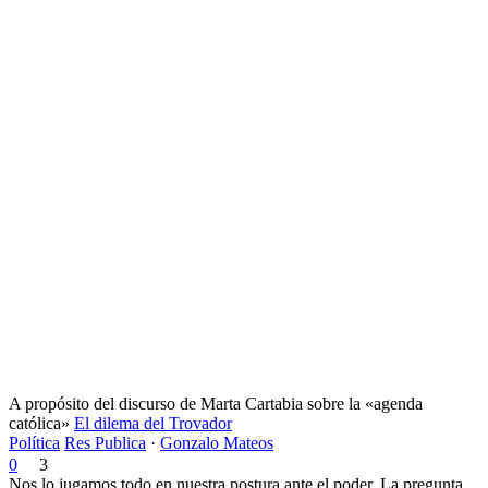
A propósito del discurso de Marta Cartabia sobre la «agenda
católica»
El dilema del Trovador
Política
Res Publica
·
Gonzalo Mateos
0
3
Nos lo jugamos todo en nuestra postura ante el poder. La pregunta