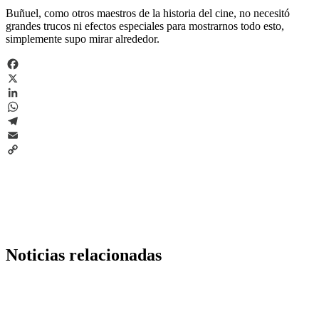
Buñuel, como otros maestros de la historia del cine, no necesitó
grandes trucos ni efectos especiales para mostrarnos todo esto,
simplemente supo mirar alrededor.
Facebook
X
LinkedIn
WhatsApp
Telegram
Email
Copy
Link
Noticias relacionadas