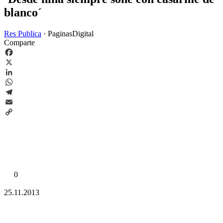
blanco´
Res Publica
·
PaginasDigital
Comparte
Facebook
X
LinkedIn
WhatsApp
Telegram
Email
Copy
Link
0
25.11.2013