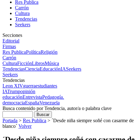
Res Publica
Carrón
Cultura
Tendencias
Seekers
Secciones
Editorial
Firmas
Res Publica
Política
Religión
Carrón
Cultura
Ficción
Libros
Música
Tendencias
Ciencia
Educación
IA
Seekers
Seekers
Tendencias
Leon XIV
guerra
estudiantes
IA
Trump
opinión
educación
Entrevista
Pedagogía.
democracia
España
Venezuela
Busca contenido por Tendencia, autor/a o palabra clave
Portada
>
Res Publica
>
´Desde niña siempre soñé con casarme de
blanco´
Volver
´Desde niña siempre soñé con casarme de