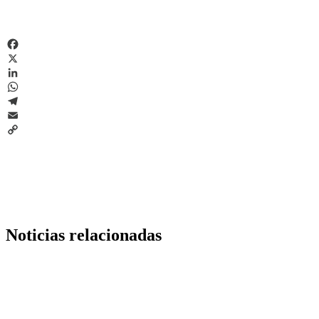
Facebook
X
LinkedIn
WhatsApp
Telegram
Email
Copy
Link
Noticias relacionadas