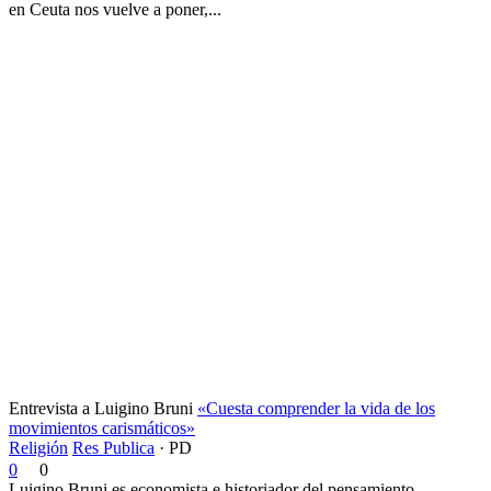
en Ceuta nos vuelve a poner,...
Entrevista a Luigino Bruni
«Cuesta comprender la vida de los
movimientos carismáticos»
Religión
Res Publica
·
PD
0
0
Luigino Bruni es economista e historiador del pensamiento