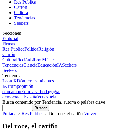
Res Publica
Carrón
Cultura
Tendencias
Seekers
Secciones
Editorial
Firmas
Res Publica
Política
Religión
Carrón
Cultura
Ficción
Libros
Música
Tendencias
Ciencia
Educación
IA
Seekers
Seekers
Tendencias
Leon XIV
guerra
estudiantes
IA
Trump
opinión
educación
Entrevista
Pedagogía.
democracia
España
Venezuela
Busca contenido por Tendencia, autor/a o palabra clave
Portada
>
Res Publica
>
Del roce, el cariño
Volver
Del roce, el cariño