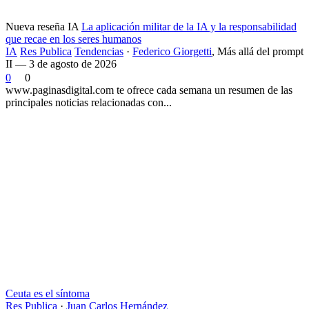
Nueva reseña IA
La aplicación militar de la IA y la responsabilidad
que recae en los seres humanos
IA
Res Publica
Tendencias
·
Federico Giorgetti
,
Más allá del prompt
II — 3 de agosto de 2026
0
0
www.paginasdigital.com te ofrece cada semana un resumen de las
principales noticias relacionadas con...
Ceuta es el síntoma
Res Publica
·
Juan Carlos Hernández