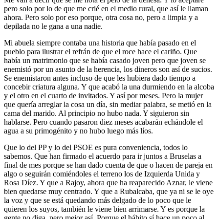
pero solo por lo de que me crié en el medio rural, que así le llaman
ahora. Pero solo por eso porque, otra cosa no, pero a limpia y a
depilada no le gana a una nadie.
Mi abuela siempre contaba una historia que había pasado en el
pueblo para ilustrar el refrán de que el roce hace el cariño. Que
había un matrimonio que se había casado joven pero que joven se
enemistó por un asunto de la herencia, los dineros son así de sucios.
Se enemistaron antes incluso de que les hubiera dado tiempo a
concebir criatura alguna. Y que acabó la una durmiendo en la alcoba
y el otro en el cuarto de invitados. Y así por meses. Pero la mujer
que quería arreglar la cosa un día, sin mediar palabra, se metió en la
cama del marido. Al principio no hubo nada. Y siguieron sin
hablarse. Pero cuando pasaron diez meses acabarán echándole el
agua a su primogénito y no hubo luego más líos.
Que lo del PP y lo del PSOE es pura conveniencia, todos lo
sabemos. Que han firmado el acuerdo para ir juntos a Bruselas a
final de mes porque se han dado cuenta de que o hacen de pareja en
algo o seguirán comiéndoles el terreno los de Izquierda Unida y
Rosa Díez. Y que a Rajoy, ahora que ha reaparecido Aznar, le viene
bien quedarse muy centrado. Y que a Rubalcaba, que ya ni se le oye
la voz y que se está quedando más delgado de lo poco que le
quieren los suyos, también le viene bien arrimarse. Y es porque la
gente no diga, pero mejor así. Porque el hábito sí hace un poco al