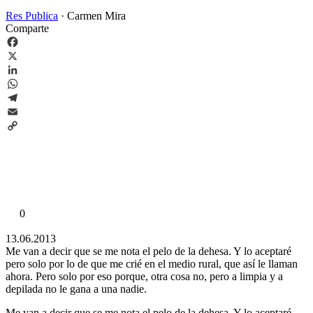
Res Publica
·
Carmen Mira
Comparte
Facebook
X
LinkedIn
WhatsApp
Telegram
Email
Copy
Link
0
13.06.2013
Me van a decir que se me nota el pelo de la dehesa. Y lo aceptaré
pero solo por lo de que me crié en el medio rural, que así le llaman
ahora. Pero solo por eso porque, otra cosa no, pero a limpia y a
depilada no le gana a una nadie.
Me van a decir que se me nota el pelo de la dehesa. Y lo aceptaré