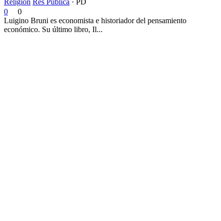
Religión
Res Publica
·
PD
0
0
Luigino Bruni es economista e historiador del pensamiento
económico. Su último libro, Il...