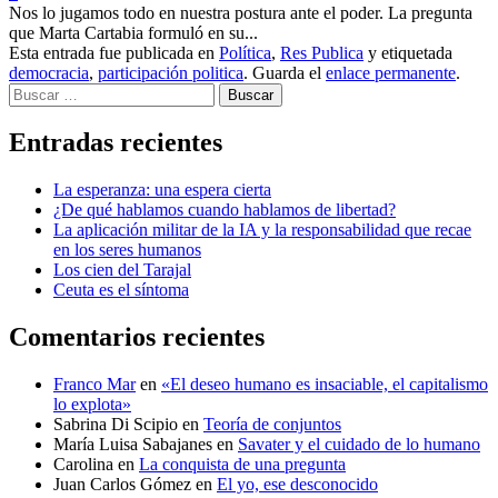
Nos lo jugamos todo en nuestra postura ante el poder. La pregunta
que Marta Cartabia formuló en su...
Esta entrada fue publicada en
Política
,
Res Publica
y etiquetada
democracia
,
participación politica
. Guarda el
enlace permanente
.
Buscar
Entradas recientes
La esperanza: una espera cierta
¿De qué hablamos cuando hablamos de libertad?
La aplicación militar de la IA y la responsabilidad que recae
en los seres humanos
Los cien del Tarajal
Ceuta es el síntoma
Comentarios recientes
Franco Mar
en
«El deseo humano es insaciable, el capitalismo
lo explota»
Sabrina Di Scipio
en
Teoría de conjuntos
María Luisa Sabajanes
en
Savater y el cuidado de lo humano
Carolina
en
La conquista de una pregunta
Juan Carlos Gómez
en
El yo, ese desconocido