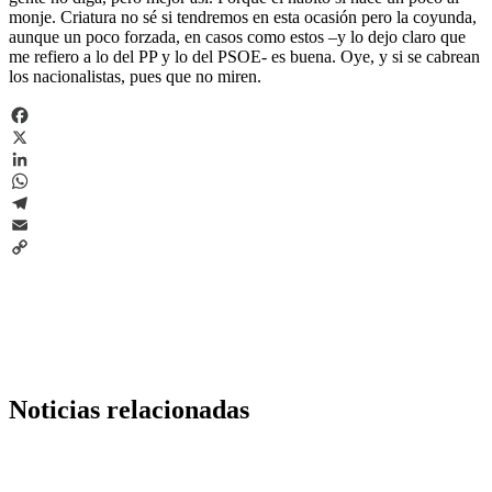
monje. Criatura no sé si tendremos en esta ocasión pero la coyunda,
aunque un poco forzada, en casos como estos –y lo dejo claro que
me refiero a lo del PP y lo del PSOE- es buena. Oye, y si se cabrean
los nacionalistas, pues que no miren.
Facebook
X
LinkedIn
WhatsApp
Telegram
Email
Copy
Link
Noticias relacionadas