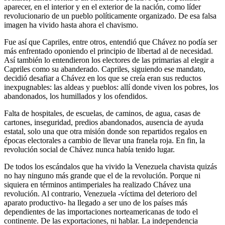
aparecer, en el interior y en el exterior de la nación, como líder
revolucionario de un pueblo políticamente organizado. De esa falsa
imagen ha vivido hasta ahora el chavismo.
Fue así que Capriles, entre otros, entendió que Chávez no podía ser
más enfrentado oponiendo el principio de libertad al de necesidad.
Así también lo entendieron los electores de las primarias al elegir a
Capriles como su abanderado. Capriles, siguiendo ese mandato,
decidió desafiar a Chávez en los que se creía eran sus reductos
inexpugnables: las aldeas y pueblos: allí donde viven los pobres, los
abandonados, los humillados y los ofendidos.
Falta de hospitales, de escuelas, de caminos, de agua, casas de
cartones, inseguridad, predios abandonados, ausencia de ayuda
estatal, solo una que otra misión donde son repartidos regalos en
épocas electorales a cambio de llevar una franela roja. En fin, la
revolución social de Chávez nunca había tenido lugar.
De todos los escándalos que ha vivido la Venezuela chavista quizás
no hay ninguno más grande que el de la revolución. Porque ni
siquiera en términos antimperiales ha realizado Chávez una
revolución. Al contrario, Venezuela -víctima del deterioro del
aparato productivo- ha llegado a ser uno de los países más
dependientes de las importaciones norteamericanas de todo el
continente. De las exportaciones, ni hablar. La independencia