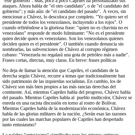
"este gobierno". Mas, poco a poco Capriles ha personalizado sus
ataques. Ahora habla de "el otro candidato", o de "el candidato del
gobierno"; y más aún: de "el candidato del pasado". A veces, sin
mencionar a Chávez, lo descoloca por completo. "Yo quiero ser el
presidente de todos los venezolanos, incluyendo a los rojos". O
cuando refiriéndose a la gloriosa frase: "quien no es chavista no es
venezolano" responde de modo fulminante: "No es el presidente
quien decide quien es venezolano. Son los venezolanos quienes
deciden quien es el presidente". O también cuando denuncia sin
nombrarlas, las subvenciones de Chávez al corrupto régimen
cubano: "Venezuela no regalará una gota de petróleo más a nadie".
Frases cortas, directas, muy claras. En breve: frases políticas
No deja de llamar la atención que Capriles, el candidato de la
derecha según Chávez, recurre a temas que tradicionalmente han
sido patrimonio de las izquierdas socialistas. En cambio, los de
Chávez son más bien propios a las más rancias derechas del
continente. Así, mientras Capriles habla del progreso, Chávez habla
del pasado. Mientras Capriles habla al pueblo multicolor, Chávez se
enreda en una racista discusión en torno al rostro de Bolívar.
Mientras Capriles habla de la modernización económica, Chávez
habla de las glorias militares de la nación. ¿Serán esas las razones
por las cuales las marchas populares de Capriles han despertado
tanto entusiasmo?
La palabra "entusiasmo" significaba para los griegos antiguos