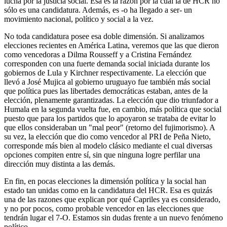
lucha por la justicia social. Esa es la razón por la cual la de HCR no
sólo es una candidatura. Además, es -o ha llegado a ser- un
movimiento nacional, político y social a la vez.
No toda candidatura posee esa doble dimensión. Si analizamos
elecciones recientes en América Latina, veremos que las que dieron
como vencedoras a Dilma Rousseff y a Cristina Fernández
corresponden con una fuerte demanda social iniciada durante los
gobiernos de Lula y Kirchner respectivamente. La elección que
llevó a José Mujica al gobierno uruguayo fue también más social
que política pues las libertades democráticas estaban, antes de la
elección, plenamente garantizadas. La elección que dio triunfador a
Humala en la segunda vuelta fue, en cambio, más política que social
puesto que para los partidos que lo apoyaron se trataba de evitar lo
que ellos consideraban un "mal peor" (retorno del fujimorismo). A
su vez, la elección que dio como vencedor al PRI de Peña Nieto,
corresponde más bien al modelo clásico mediante el cual diversas
opciones compiten entre sí, sin que ninguna logre perfilar una
dirección muy distinta a las demás.
En fin, en pocas elecciones la dimensión política y la social han
estado tan unidas como en la candidatura del HCR. Esa es quizás
una de las razones que explican por qué Capriles ya es considerado,
y no por pocos, como probable vencedor en las elecciones que
tendrán lugar el 7-O. Estamos sin dudas frente a un nuevo fenómeno
político.