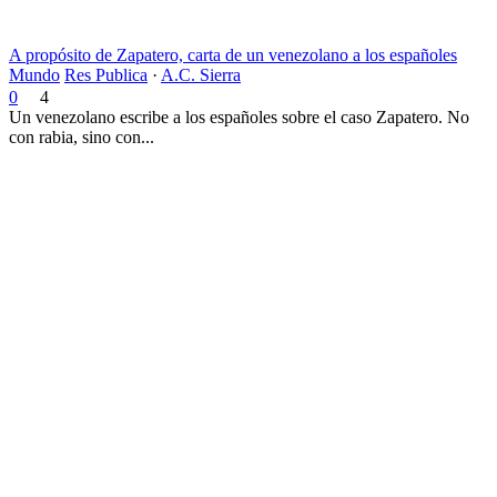
A propósito de Zapatero, carta de un venezolano a los españoles
Mundo
Res Publica
·
A.C. Sierra
0
4
Un venezolano escribe a los españoles sobre el caso Zapatero. No
con rabia, sino con...