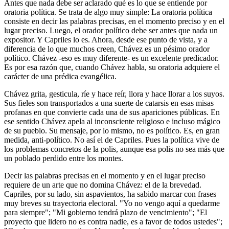
Antes que nada debe ser aclarado qué es lo que se entiende por
oratoria política. Se trata de algo muy simple:
La oratoria política
consiste en decir las palabras precisas, en el momento preciso y en el
lugar preciso. Luego, el orador político debe ser antes que nada un
expositor. Y Capriles lo es. Ahora, desde ese punto de vista, y a
diferencia de lo que muchos creen, Chávez es un pésimo orador
político. Chávez -eso es muy diferente- es un excelente predicador.
Es por esa razón que, cuando Chávez habla, su oratoria adquiere el
carácter de una prédica evangélica.
Chávez grita, gesticula, ríe y hace reír, llora y hace llorar a los suyos.
Sus fieles son transportados a una suerte de catarsis en esas misas
profanas en que convierte cada una de sus apariciones públicas. En
ese sentido Chávez apela al inconsciente religioso e incluso mágico
de su pueblo. Su mensaje, por lo mismo, no es político. Es, en gran
medida, anti-político. No así el de Capriles. Pues la política vive de
los problemas concretos de la polis, aunque esa polis no sea más que
un poblado perdido entre los montes.
Decir las palabras precisas en el momento y en el lugar preciso
requiere de un arte que no domina Chávez: el de la brevedad.
Capriles, por su lado, sin aspavientos, ha sabido marcar con frases
muy breves su trayectoria electoral. "Yo no vengo aquí a quedarme
para siempre"; "Mi gobierno tendrá plazo de vencimiento"; "El
proyecto que lidero no es contra nadie, es a favor de todos ustedes";