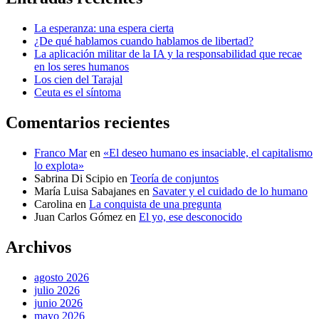
La esperanza: una espera cierta
¿De qué hablamos cuando hablamos de libertad?
La aplicación militar de la IA y la responsabilidad que recae
en los seres humanos
Los cien del Tarajal
Ceuta es el síntoma
Comentarios recientes
Franco Mar
en
«El deseo humano es insaciable, el capitalismo
lo explota»
Sabrina Di Scipio
en
Teoría de conjuntos
María Luisa Sabajanes
en
Savater y el cuidado de lo humano
Carolina
en
La conquista de una pregunta
Juan Carlos Gómez
en
El yo, ese desconocido
Archivos
agosto 2026
julio 2026
junio 2026
mayo 2026