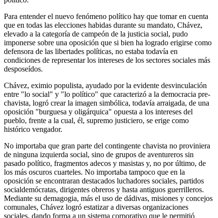
Para entender el nuevo fenómeno político hay que tomar en cuenta
que en todas las elecciones habidas durante su mandato, Chávez,
elevado a la categoría de campeón de la justicia social, pudo
imponerse sobre una oposición que si bien ha logrado erigirse como
defensora de las libertades políticas, no estaba todavía en
condiciones de representar los intereses de los sectores sociales más
desposeídos.
Chávez, eximio populista, ayudado por la evidente desvinculación
entre "lo social" y "lo político" que caracterizó a la democracia pre-
chavista, logró crear la imagen simbólica, todavía arraigada, de una
oposición "burguesa y oligárquica" opuesta a los intereses del
pueblo, frente a la cual, él, supremo justiciero, se erige como
histórico vengador.
No importaba que gran parte del contingente chavista no proviniera
de ninguna izquierda social, sino de grupos de aventureros sin
pasado político, fragmentos adecos y masistas y, no por último, de
los más oscuros cuarteles. No importaba tampoco que en la
oposición se encontraran destacados luchadores sociales, partidos
socialdemócratas, dirigentes obreros y hasta antiguos guerrilleros.
Mediante su demagogia, más el uso de dádivas, misiones y concejos
comunales, Chávez logró estatizar a diversas organizaciones
sociales, dando forma a un sistema corporativo que le permitió