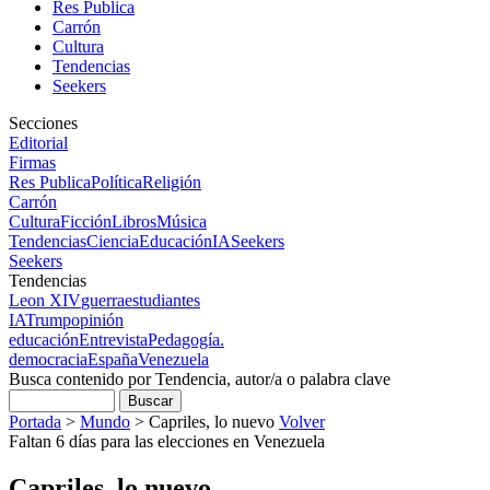
Res Publica
Carrón
Cultura
Tendencias
Seekers
Secciones
Editorial
Firmas
Res Publica
Política
Religión
Carrón
Cultura
Ficción
Libros
Música
Tendencias
Ciencia
Educación
IA
Seekers
Seekers
Tendencias
Leon XIV
guerra
estudiantes
IA
Trump
opinión
educación
Entrevista
Pedagogía.
democracia
España
Venezuela
Busca contenido por Tendencia, autor/a o palabra clave
Portada
>
Mundo
>
Capriles, lo nuevo
Volver
Faltan 6 días para las elecciones en Venezuela
Capriles, lo nuevo