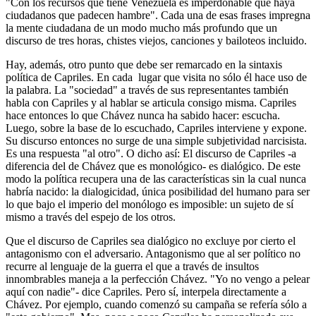
"Con los recursos que tiene Venezuela es imperdonable que haya
ciudadanos que padecen hambre". Cada una de esas frases impregna
la mente ciudadana de un modo mucho más profundo que un
discurso de tres horas, chistes viejos, canciones y bailoteos incluido.
Hay, además, otro punto que debe ser remarcado en la sintaxis
política de Capriles. En cada lugar que visita no sólo él hace uso de
la palabra. La "sociedad" a través de sus representantes también
habla con Capriles y al hablar se articula consigo misma. Capriles
hace entonces lo que Chávez nunca ha sabido hacer: escucha.
Luego, sobre la base de lo escuchado, Capriles interviene y expone.
Su discurso entonces no surge de una simple subjetividad narcisista.
Es una respuesta "al otro". O dicho así: El discurso de Capriles -a
diferencia del de Chávez que es monológico- es dialógico. De este
modo la política recupera una de las características sin la cual nunca
habría nacido: la dialogicidad, única posibilidad del humano para ser
lo que bajo el imperio del monólogo es imposible: un sujeto de sí
mismo a través del espejo de los otros.
Que el discurso de Capriles sea dialógico no excluye por cierto el
antagonismo con el adversario. Antagonismo que al ser político no
recurre al lenguaje de la guerra el que a través de insultos
innombrables maneja a la perfección Chávez. "Yo no vengo a pelear
aquí con nadie"- dice Capriles. Pero sí, interpela directamente a
Chávez. Por ejemplo, cuando comenzó su campaña se refería sólo a