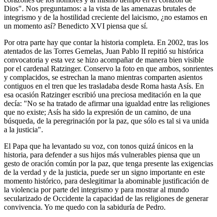
Dios". Nos preguntamos: a la vista de las amenazas brutales de
integrismo y de la hostilidad creciente del laicismo, ¿no estamos en
un momento así? Benedicto XVI piensa que sí.
Por otra parte hay que contar la historia completa. En 2002, tras los
atentados de las Torres Gemelas, Juan Pablo II repitió su histórica
convocatoria y esta vez se hizo acompañar de manera bien visible
por el cardenal Ratzinger. Conservo la foto en que ambos, sonrientes
y complacidos, se estrechan la mano mientras comparten asientos
contiguos en el tren que les trasladaba desde Roma hasta Asís. En
esa ocasión Ratzinger escribió una preciosa meditación en la que
decía: "No se ha tratado de afirmar una igualdad entre las religiones
que no existe; Asís ha sido la expresión de un camino, de una
búsqueda, de la peregrinación por la paz, que sólo es tal si va unida
a la justicia".
El Papa que ha levantado su voz, con tonos quizá únicos en la
historia, para defender a sus hijos más vulnerables piensa que un
gesto de oración común por la paz, que tenga presente las exigencias
de la verdad y de la justicia, puede ser un signo importante en este
momento histórico, para deslegitimar la abominable justificación de
la violencia por parte del integrismo y para mostrar al mundo
secularizado de Occidente la capacidad de las religiones de generar
convivencia. Yo me quedo con la sabiduría de Pedro.