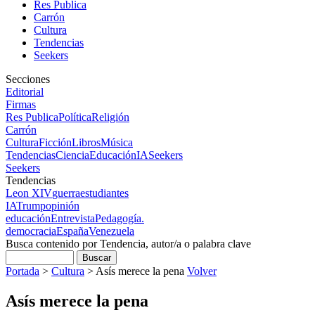
Res Publica
Carrón
Cultura
Tendencias
Seekers
Secciones
Editorial
Firmas
Res Publica
Política
Religión
Carrón
Cultura
Ficción
Libros
Música
Tendencias
Ciencia
Educación
IA
Seekers
Seekers
Tendencias
Leon XIV
guerra
estudiantes
IA
Trump
opinión
educación
Entrevista
Pedagogía.
democracia
España
Venezuela
Busca contenido por Tendencia, autor/a o palabra clave
Portada
>
Cultura
>
Asís merece la pena
Volver
Asís merece la pena