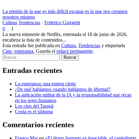
La prisión de la que es más difícil escapar es la que nos creamos
nosotros mismos
Cultura
Tendencias
·
Federico Giorgetti
0
1
La nueva miniserie de Netflix, estrenada el 18 de junio de 2026,
encabeza la lista de contenidos...
Esta entrada fue publicada en
Cultura
,
Tendencias
y etiquetada
Cine
,
esperanza
. Guarda el
enlace permanente
.
Buscar
Entradas recientes
La esperanza: una espera cierta
¿De qué hablamos cuando hablamos de libertad?
La aplicación militar de la IA y la responsabilidad que recae
en los seres humanos
Los cien del Tarajal
Ceuta es el síntoma
Comentarios recientes
Franco Mar
en
«El deseo humano es insaciable, el capitalismo