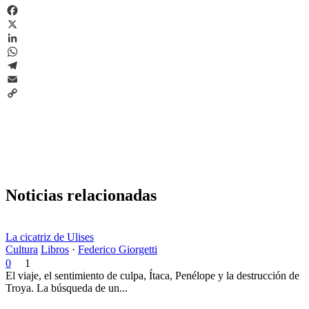
Facebook
X
LinkedIn
WhatsApp
Telegram
Email
Copy
Link
Noticias relacionadas
La cicatriz de Ulises
Cultura
Libros
·
Federico Giorgetti
0
1
El viaje, el sentimiento de culpa, Ítaca, Penélope y la destrucción de
Troya. La búsqueda de un...