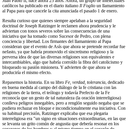
Juan Pablo II, hace ahora 25 años. Ahora, un grupo de intelectuales
católicos ha publicado en el diario italiano
Il Foglio
un llamamiento
al Papa para que cancele la cita anunciada el pasado 1 de enero.
Resulta curioso que quienes siempre apelaban a la seguridad
doctrinal de Joseph Ratzinger le reclamen ahora prudencia y le
adviertan con tonos severos sobre las consecuencias de una
iniciativa que ha tomado como Sucesor de Pedro, con plena
conciencia y libertad. Los firmantes del llamamiento al Papa
consideran que el evento de Asís que ahora se pretende recordar fue
nefasto, ya que habría promovido el sincretismo religioso y la
perversa idea de que las diversas religiones son equivalentes e
intercambiables, algo que habría corroído la fibra del catolicismo y
bloqueado su pasión misionera. Y advierten de que ahora se
produciría el mismo efecto.
Repasemos la historia. En su libro
Fe, verdad, tolerancia
, dedicado
en buena medida al campo del diálogo de la fe cristiana con las
religiones de la tierra, el teólogo y todavía Prefecto de la Fe
reconocía que un gesto de tal naturaleza (la oración interreligiosa)
conlleva peligros innegables, pero a renglón seguido negaba que se
pudiera rechazar en bloque e incondicionalmente esa iniciativa. Con
su habitual precisión, Ratzinger explicaba que esa plegaria
interreligiosa era "un signo en situaciones extraordinarias, en las que
se levanta un grito común de angustia que debería resonar en los
corazones de los hombres y al mismo tiempo en el corazón de