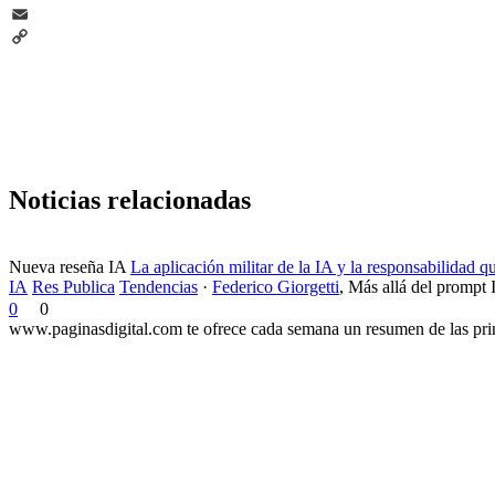
Telegram
Email
Copy
Link
Noticias relacionadas
Nueva reseña IA
La aplicación militar de la IA y la responsabilidad 
IA
Res Publica
Tendencias
·
Federico Giorgetti
,
Más allá del prompt 
0
0
www.paginasdigital.com te ofrece cada semana un resumen de las princ