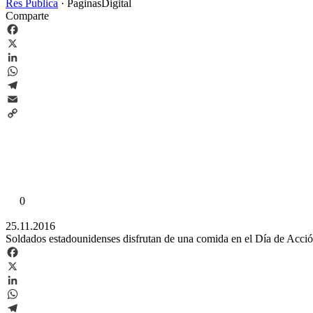
Res Publica
·
PaginasDigital
Comparte
Facebook
X
LinkedIn
WhatsApp
Telegram
Email
Copy
Link
0
25.11.2016
Soldados estadounidenses disfrutan de una comida en el Día de Acción
Facebook
X
LinkedIn
WhatsApp