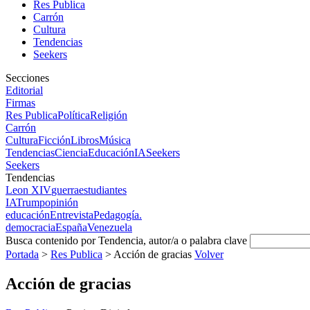
Res Publica
Carrón
Cultura
Tendencias
Seekers
Secciones
Editorial
Firmas
Res Publica
Política
Religión
Carrón
Cultura
Ficción
Libros
Música
Tendencias
Ciencia
Educación
IA
Seekers
Seekers
Tendencias
Leon XIV
guerra
estudiantes
IA
Trump
opinión
educación
Entrevista
Pedagogía.
democracia
España
Venezuela
Busca contenido por Tendencia, autor/a o palabra clave
Portada
>
Res Publica
>
Acción de gracias
Volver
Acción de gracias