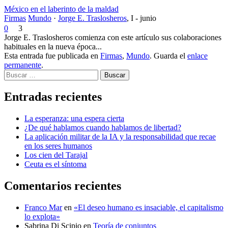
México en el laberinto de la maldad
Firmas
Mundo
·
Jorge E. Traslosheros
,
I - junio
0
3
Jorge E. Traslosheros comienza con este artículo sus colaboraciones
habituales en la nueva época...
Esta entrada fue publicada en
Firmas
,
Mundo
. Guarda el
enlace
permanente
.
Buscar
Entradas recientes
La esperanza: una espera cierta
¿De qué hablamos cuando hablamos de libertad?
La aplicación militar de la IA y la responsabilidad que recae
en los seres humanos
Los cien del Tarajal
Ceuta es el síntoma
Comentarios recientes
Franco Mar
en
«El deseo humano es insaciable, el capitalismo
lo explota»
Sabrina Di Scipio
en
Teoría de conjuntos