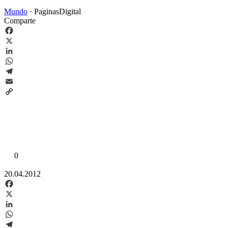
Mundo
·
PaginasDigital
Comparte
Facebook
X
LinkedIn
WhatsApp
Telegram
Email
Copy
Link
0
20.04.2012
Facebook
X
LinkedIn
WhatsApp