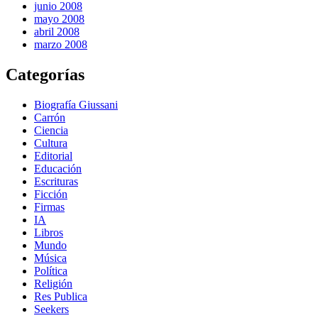
junio 2008
mayo 2008
abril 2008
marzo 2008
Categorías
Biografía Giussani
Carrón
Ciencia
Cultura
Editorial
Educación
Escrituras
Ficción
Firmas
IA
Libros
Mundo
Música
Política
Religión
Res Publica
Seekers