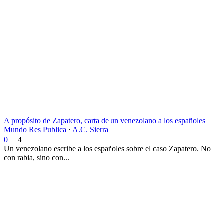
A propósito de Zapatero, carta de un venezolano a los españoles
Mundo
Res Publica
·
A.C. Sierra
0
4
Un venezolano escribe a los españoles sobre el caso Zapatero. No
con rabia, sino con...