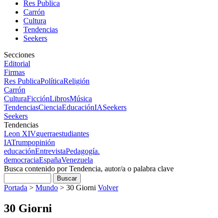
Res Publica
Carrón
Cultura
Tendencias
Seekers
Secciones
Editorial
Firmas
Res Publica
Política
Religión
Carrón
Cultura
Ficción
Libros
Música
Tendencias
Ciencia
Educación
IA
Seekers
Seekers
Tendencias
Leon XIV
guerra
estudiantes
IA
Trump
opinión
educación
Entrevista
Pedagogía.
democracia
España
Venezuela
Busca contenido por Tendencia, autor/a o palabra clave
Portada
>
Mundo
>
30 Giorni
Volver
30 Giorni